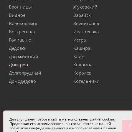
Бронницы
Жуковский
Видное
Зарайск
Волоколамск
Звенигород
Воскресенск
Ивантеевка
Голицыно
Истра
Дедовск
Кашира
Дзержинский
Клин
Дмитров
Коломна
Долгопрудный
Королев
Домодедово
Котельники
ИП Чулкова Анастасия Александровна ИНН 3314058227
Для улучшения работы сайта мы используем файлы cookies.
Продолжая его использование, вы соглашаетесь с нашей
С
политикой конфиденциальности
и использованием файлов