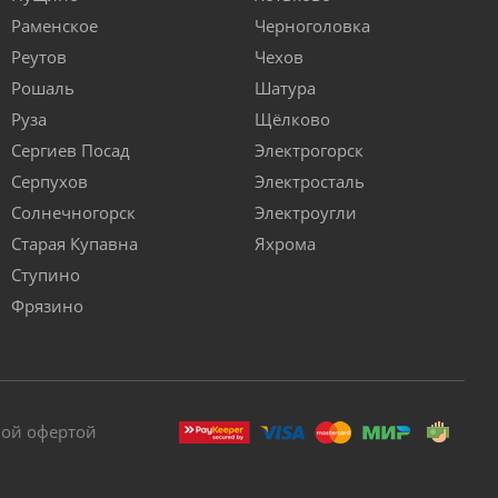
Раменское
Черноголовка
Реутов
Чехов
Рошаль
Шатура
Руза
Щёлково
Сергиев Посад
Электрогорск
Серпухов
Электросталь
Солнечногорск
Электроугли
Старая Купавна
Яхрома
Ступино
Фрязино
ной офертой