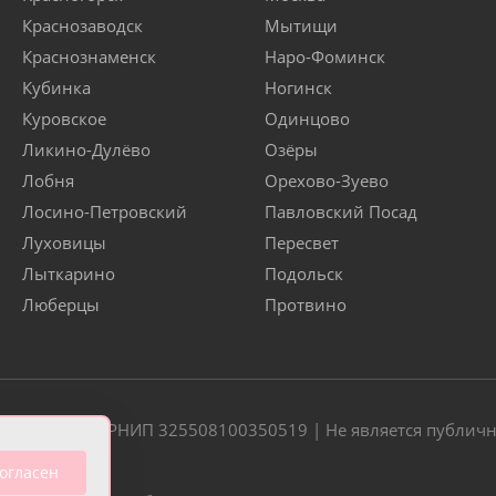
Краснозаводск
Мытищи
Краснознаменск
Наро-Фоминск
Кубинка
Ногинск
Куровское
Одинцово
Ликино-Дулёво
Озёры
Лобня
Орехово-Зуево
Лосино-Петровский
Павловский Посад
Луховицы
Пересвет
Лыткарино
Подольск
Люберцы
Протвино
20 | ОГРН/ОГРНИП 325508100350519 | Не является публич
огласен