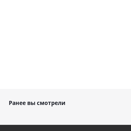
шар с гелием (45
см)
1 330
895
руб.
895
руб.
руб.
Ранее вы смотрели