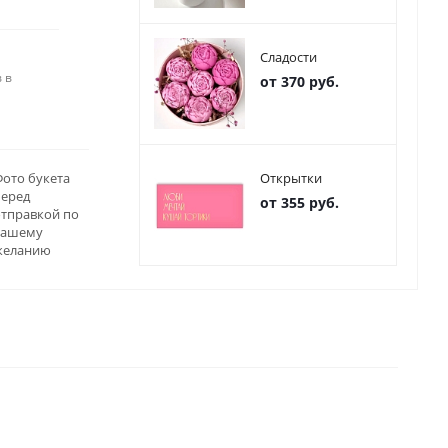
Сладости
 в
от 370 руб.
ото букета
Открытки
перед
от 355 руб.
отправкой по
вашему
желанию