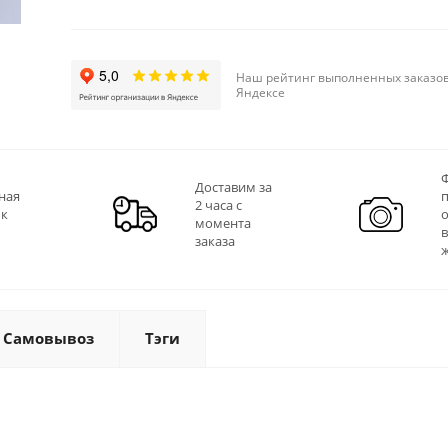
Наш рейтинг выполненных заказов
Яндексе
Ф
Доставим за
ная
2 часа с
 к
момента
заказа
Самовывоз
Тэги