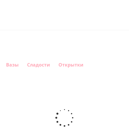
Вазы
Сладости
Открытки
Шар круг
Шар
Шар
Шар
Самая
гелиевый
гелиевый
Звезда - С
самая
цифра 4
цифра 1
днем
(40х102
(40х102
рождения
см)
см)
(45 см)