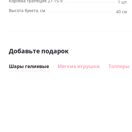
Коробка трапеция 27-15-9
1 шт
Высота букета, см
40 см
Добавьте подарок
Шары гелиевые
Мягкие игрушки
Топперы
Шар
Шар
сердце I
гелиевый
love you
цифра 8
Сердце розовое
(45 см)
(40х102
фольгированный
см)