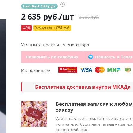
?
CashBack 132 руб.
2 635
руб.
/шт
3 689 руб.
-40%
Экономия 1 054 руб.
Уточните наличие у оператора
Позвонить по телефону
Написать в Теле
Мы принимаем:
Бесплатная доставка внутри МКАДа
Бесплатная записка к любом
заказу
Самые важные слова, которые вы хотите
получателю, будут напечатаны на записк
цветы с любовью