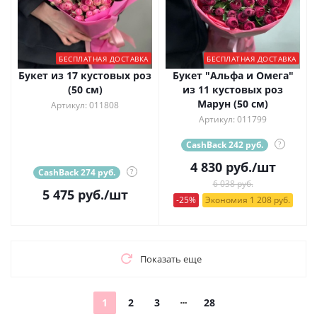
БЕСПЛАТНАЯ ДОСТАВКА
БЕСПЛАТНАЯ ДОСТАВКА
Букет из 17 кустовых роз
Букет "Альфа и Омега"
(50 см)
из 11 кустовых роз
Марун (50 см)
Артикул: 011808
Артикул: 011799
CashBack 242 руб.
?
4 830
руб.
/шт
CashBack 274 руб.
?
6 038 руб.
5 475
руб.
/шт
-25%
Экономия 1 208 руб.
Показать еще
1
2
3
28