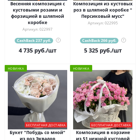
Весенняя композиция с
Композиция из кустовых
кустовыми розами и
роз в шляпной коробке "
форзицией в шляпной
Персиковый мусс"
коробке
Артикул: 022995
Артикул: 022997
CashBack 237 руб.
?
CashBack 266 руб.
?
4 735
руб.
/шт
5 325
руб.
/шт
НОВИНКА
НОВИНКА
БЕСПЛАТНАЯ ДОСТАВКА
БЕСПЛАТНАЯ ДОСТАВКА
Букет "Побудь со мной"
Композиция в корзине
из роз Эквадор
из 51 нежной кустовой