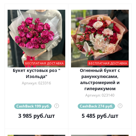
БЕСПЛАТНАЯ ДОСТАВКА
БЕСПЛАТНАЯ ДОСТАВКА
Букет кустовых роз "
Огненный букет с
Изольда"
ранункулюсами,
альстромерией и
Артикул: 023316
гиперикумом
Артикул: 023140
CashBack 199 руб.
?
CashBack 274 руб.
?
3 985
руб.
/шт
5 485
руб.
/шт