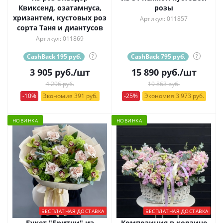
Квиксенд, озатамнуса,
розы
хризантем, кустовых роз
Артикул: 011857
сорта Таня и диантусов
Артикул: 011869
CashBack 195 руб.
?
CashBack 795 руб.
?
3 905
руб.
/шт
15 890
руб.
/шт
4 296 руб.
19 863 руб.
-10%
Экономия 391 руб.
-25%
Экономия 3 973 руб.
НОВИНКА
НОВИНКА
БЕСПЛАТНАЯ ДОСТАВКА
БЕСПЛАТНАЯ ДОСТАВКА
Букет "Бритни" из
Композиция в корзине