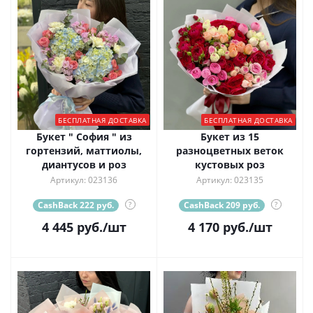
БЕСПЛАТНАЯ ДОСТАВКА
БЕСПЛАТНАЯ ДОСТАВКА
Букет " София " из
Букет из 15
гортензий, маттиолы,
разноцветных веток
диантусов и роз
кустовых роз
Артикул: 023136
Артикул: 023135
CashBack 222 руб.
?
CashBack 209 руб.
?
4 445
руб.
/шт
4 170
руб.
/шт