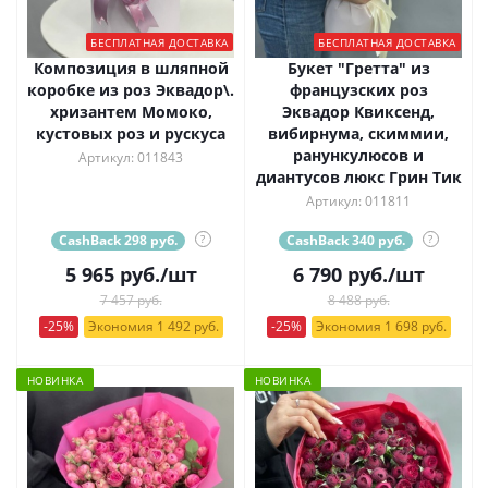
БЕСПЛАТНАЯ ДОСТАВКА
БЕСПЛАТНАЯ ДОСТАВКА
Композиция в шляпной
Букет "Гретта" из
коробке из роз Эквадор\.
французских роз
хризантем Момоко,
Эквадор Квиксенд,
кустовых роз и рускуса
вибирнума, скиммии,
ранункулюсов и
Артикул: 011843
диантусов люкс Грин Тик
Артикул: 011811
CashBack 298 руб.
?
CashBack 340 руб.
?
5 965
руб.
/шт
6 790
руб.
/шт
7 457 руб.
8 488 руб.
-25%
Экономия 1 492 руб.
-25%
Экономия 1 698 руб.
НОВИНКА
НОВИНКА