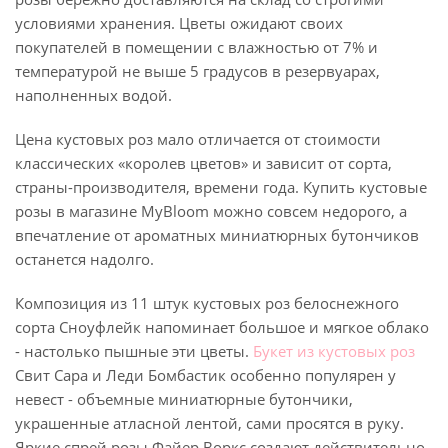
условиями хранения. Цветы ожидают своих
покупателей в помещении с влажностью от 7% и
температурой не выше 5 градусов в резервуарах,
наполненных водой.
Цена кустовых роз мало отличается от стоимости
классических «королев цветов» и зависит от сорта,
страны-производителя, времени года. Купить кустовые
розы в магазине MyBloom можно совсем недорого, а
впечатление от ароматных миниатюрных бутончиков
останется надолго.
Композиция из 11 штук кустовых роз белоснежного
сорта Сноуфлейк напоминает большое и мягкое облако
- настолько пышные эти цветы.
Букет из кустовых роз
Свит Сара и Леди Бомбастик особенно популярен у
невест - объемные миниатюрные бутончики,
украшенные атласной лентой, сами просятся в руку.
Яркие спрей розы Файер Воркс создают действительно