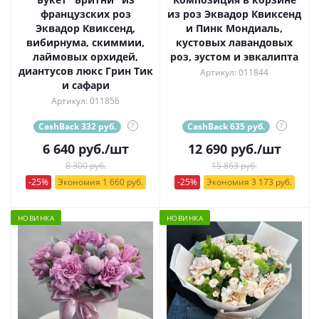
французских роз
из роз Эквадор Квиксенд
Эквадор Квиксенд,
и Пинк Мондиаль,
вибирнума, скиммии,
кустовых лавандовых
лаймовых орхидей,
роз, эустом и эвкалипта
диантусов люкс Грин Тик
Артикул: 011844
и сафари
Артикул: 011856
CashBack 332 руб.
?
CashBack 635 руб.
?
6 640
руб.
/шт
12 690
руб.
/шт
8 300 руб.
15 863 руб.
-25%
Экономия 1 660 руб.
-25%
Экономия 3 173 руб.
НОВИНКА
НОВИНКА