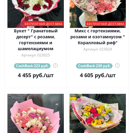
БЕСПЛАТНАЯ ДОСТАВКА
БЕСПЛАТНАЯ ДОСТАВКА
Букет " Гранатовый
Микс с гортензиями,
десерт" с розами,
розами и озотамнусом "
гортензиями и
Коралловый риф"
шамелациумом
Артикул: 023024
Артикул: 023025
CashBack 223 руб.
?
CashBack 230 руб.
?
4 455
руб.
/шт
4 605
руб.
/шт