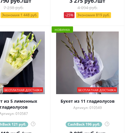
 790
руб.
/шт
3 275
руб.
/шт
7 238 руб.
4 094 руб.
Экономия 1 448 руб.
-25%
Экономия 819 руб.
НОВИНКА
БЕСПЛАТНАЯ ДОСТАВКА
БЕСПЛАТНАЯ ДОСТАВКА
т из 5 лимонных
Букет из 11 гладиолусов
гладиолусов
Артикул: 010549
Артикул: 010587
hBack 121 руб.
?
CashBack 196 руб.
?