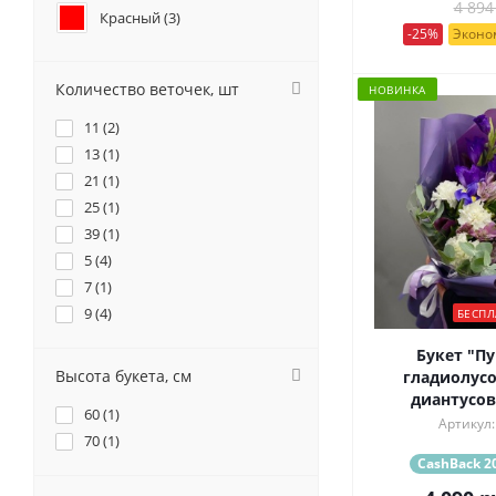
4 894
Красный (
3
)
-25%
Эконом
Бордовый (
2
)
Количество веточек, шт
НОВИНКА
Желтый (
9
)
11 (
2
)
Коралловый (
1
)
13 (
1
)
21 (
1
)
Оранжевый (
2
)
25 (
1
)
39 (
Фиолетовый (
1
)
6
)
5 (
4
)
Разноцветный (
4
)
7 (
1
)
9 (
4
)
БЕСПЛ
Букет "Пу
Высота букета, см
гладиолусо
диантусов
60 (
1
)
Артикул:
70 (
1
)
CashBack 20