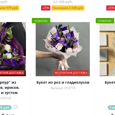
 руб.
12 188 руб.
ия 979 руб.
-25%
Экономия 2 438 руб.
-25%
НОВИНКА
НОВИНКА
АТНАЯ ДОСТАВКА
БЕСПЛАТНАЯ ДОСТАВКА
рпур" из
Букет из роз и гладиолусов
Букет
в, ирисов,
Артикул: 010719
 и эустом
 010735
5 руб.
?
Cas