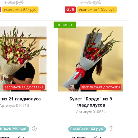
4 882 руб.
7 775 руб.
Экономия 977 руб.
-25%
Экономия 1 555 руб.
НОВИНКА
БЕСПЛАТНАЯ ДОСТАВКА
БЕСПЛАТНАЯ ДОСТАВКА
 из 21 гладиолуса
Букет "Бордо" из 9
гладиолусов
Артикул: 010710
Артикул: 010654
hBack 290 руб.
?
CashBack 164 руб.
?