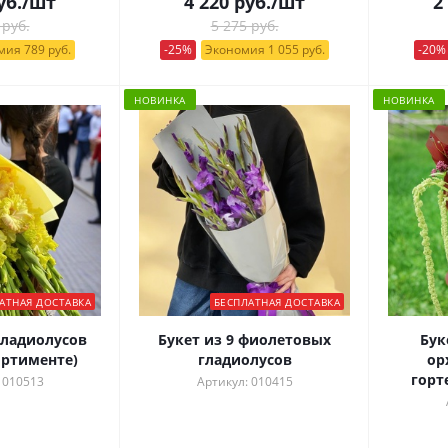
уб.
/шт
4 220
руб.
/шт
2
 руб.
5 275 руб.
ия 789 руб.
-25%
Экономия 1 055 руб.
-20%
НОВИНКА
НОВИНКА
АТНАЯ ДОСТАВКА
БЕСПЛАТНАЯ ДОСТАВКА
гладиолусов
Букет из 9 фиолетовых
Бук
ортименте)
гладиолусов
ор
горт
 010513
Артикул: 010415