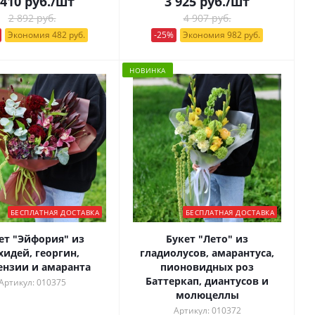
 410
руб.
/шт
3 925
руб.
/шт
2 892 руб.
4 907 руб.
Экономия 482 руб.
-25%
Экономия 982 руб.
НОВИНКА
БЕСПЛАТНАЯ ДОСТАВКА
БЕСПЛАТНАЯ ДОСТАВКА
ет "Эйфория" из
Букет "Лето" из
хидей, георгин,
гладиолусов, амарантуса,
ензии и амаранта
пионовидных роз
Баттеркап, диантусов и
Артикул: 010375
молюцеллы
Артикул: 010372