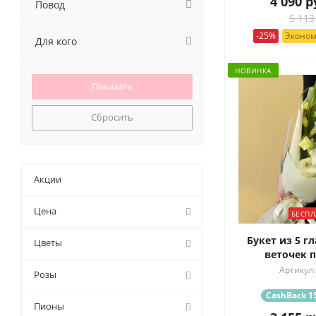
4 090
р
Повод
5 113
-25%
Эконом
Для кого
НОВИНКА
Сбросить
Акции
Цена
БЕСПЛ
Букет из 5 г
Цветы
веточек 
Артикул:
Розы
CashBack 15
Пионы