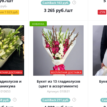
уб.
/шт
5
CashBack 163 руб.
?
 руб.
3 265
руб.
/шт
ия 1 023 руб.
-25%
НОВИНКА
АТНАЯ ДОСТАВКА
БЕСПЛАТНАЯ ДОСТАВКА
ладиолусов и
Букет из 13 гладиолусов
Буке
паникума
(цвет в ассортименте)
 010653
Артикул: 010631
8 руб.
?
CashBack 211 руб.
?
Cas