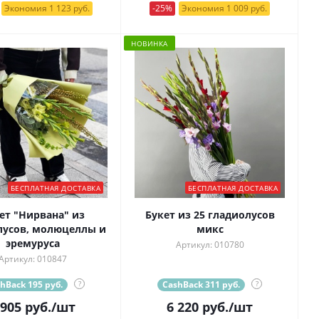
Экономия 1 123 руб.
-25%
Экономия 1 009 руб.
НОВИНКА
БЕСПЛАТНАЯ ДОСТАВКА
БЕСПЛАТНАЯ ДОСТАВКА
ет "Нирвана" из
Букет из 25 гладиолусов
лусов, молюцеллы и
микс
эремуруса
Артикул: 010780
Артикул: 010847
hBack 195 руб.
?
CashBack 311 руб.
?
 905
руб.
/шт
6 220
руб.
/шт