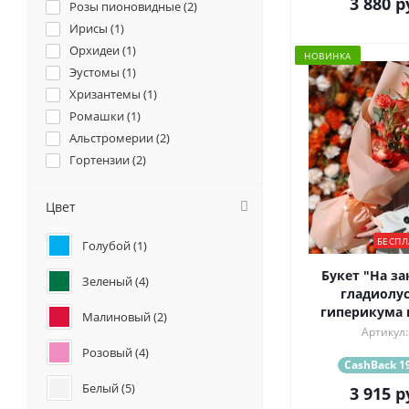
3 880
р
Розы пионовидные (
2
)
Ирисы (
1
)
Орхидеи (
1
)
НОВИНКА
Эустомы (
1
)
Хризантемы (
1
)
Ромашки (
1
)
Альстромерии (
2
)
Гортензии (
2
)
Подсолнухи (
1
)
Гвоздики (
2
)
Цвет
Геогрины (
2
)
БЕСПЛ
Голубой (
1
)
Гладиолус (
23
)
Каллы (
1
)
Букет "На за
Зеленый (
4
)
гладиолус
гиперикума 
Малиновый (
2
)
Артикул:
Розовый (
4
)
CashBack 19
Белый (
5
)
3 915
р