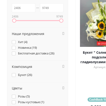
2406
9749
Наши предложения
Хит (
4
)
БЕСПЛ
Новинка (
19
)
Букет " Солн
Бесплатная доставка (
26
)
подсолн
гладиолусами
Композиция
Артикул:
Букет (
26
)
Цветы
Розы (
5
)
CashBack 19
Розы кустовые (
1
)