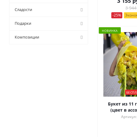
3 155
р
3 944
Сладости
-25%
Эконом
Подарки
НОВИНКА
Композиции
БЕСПЛ
Букет из 11 
(цвет в асс
Артикул: