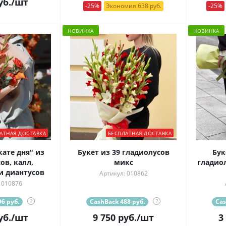
уб.
/шт
-25%
Экономия 638 руб.
-25%
НОВИНКА
НОВИНКА
АТНАЯ ДОСТАВКА
БЕСПЛАТНАЯ ДОСТАВКА
кате дня" из
Букет из 39 гладиолусов
Бук
ов, калл,
микс
гладио
и диантусов
Артикул: 010862
 010876
6 руб.
?
CashBack 488 руб.
?
Cas
уб.
/шт
9 750
руб.
/шт
3