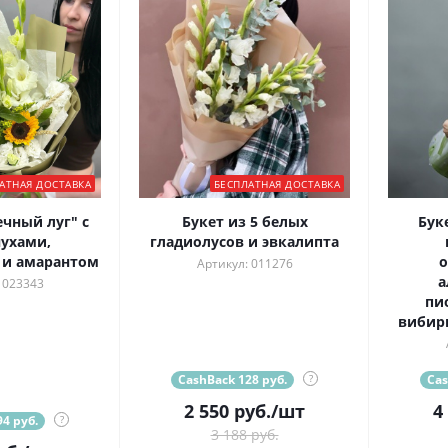
АТНАЯ ДОСТАВКА
БЕСПЛАТНАЯ ДОСТАВКА
ечный луг" с
Букет из 5 белых
Бук
ухами,
гладиолусов и эвкалипта
 и амарантом
о
Артикул: 011276
а
 023343
пи
вибир
CashBack 128 руб.
?
Cas
2 550
руб.
/шт
4
4 руб.
?
3 188 руб.