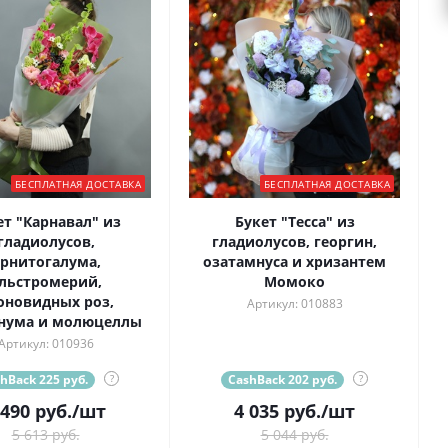
БЕСПЛАТНАЯ ДОСТАВКА
БЕСПЛАТНАЯ ДОСТАВКА
ет "Карнавал" из
Букет "Тесса" из
гладиолусов,
гладиолусов, георгин,
рнитогалума,
озатамнуса и хризантем
льстромерий,
Момоко
оновидных роз,
Артикул: 010883
нума и молюцеллы
Артикул: 010936
hBack 225 руб.
?
CashBack 202 руб.
?
 490
руб.
/шт
4 035
руб.
/шт
5 613 руб.
5 044 руб.