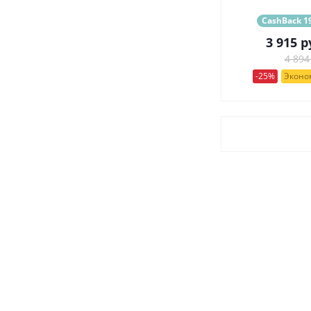
CashBack 19
3 915
р
4 894
-25%
Эконом