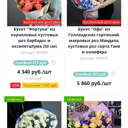
БЕСПЛАТНАЯ ДОСТАВКА
БЕСПЛАТНАЯ ДОСТАВКА
Букет "Фортуна" из
Букет "Офа" из
коралловых кустовых
Голландских гортензий,
роз Барбадос и
махровых роз Мандала,
оксипеталума (50 см)
кустовых роз сорта Таня
и конифера
Артикул: 009993
Артикул: 009913
CashBack 217 руб.
?
4 340
руб.
/шт
CashBack 293 руб.
?
5 425 руб.
5 860
руб.
/шт
-25%
Экономия 1 085 руб.
НОВИНКА
НОВИНКА