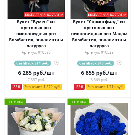
БЕСПЛАТНАЯ ДОСТАВКА
БЕСПЛАТНАЯ ДОСТАВКА
Букет "Вумен" из
Букет "Спрингфилд" из
кустовых роз
кустовых роз
пионовидных роз
пионовидных роз Мадам
Бомбастик, эвкалипта и
Бомбастик, эвкалипта и
лагуруса
лагуруса
Артикул: 010596
Артикул: 010529
CashBack 314 руб.
?
CashBack 343 руб.
?
6 285
руб.
/шт
6 855
руб.
/шт
7 857 руб.
8 569 руб.
-25%
Экономия 1 572 руб.
-25%
Экономия 1 714 руб.
НОВИНКА
НОВИНКА