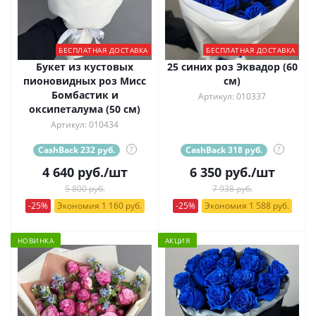
БЕСПЛАТНАЯ ДОСТАВКА
БЕСПЛАТНАЯ ДОСТАВКА
Букет из кустовых
25 синих роз Эквадор (60
пионовидных роз Мисс
см)
Бомбастик и
Артикул: 010337
оксипеталума (50 см)
Артикул: 010434
CashBack 232 руб.
?
CashBack 318 руб.
?
4 640
руб.
/шт
6 350
руб.
/шт
5 800 руб.
7 938 руб.
-25%
Экономия 1 160 руб.
-25%
Экономия 1 588 руб.
НОВИНКА
АКЦИЯ