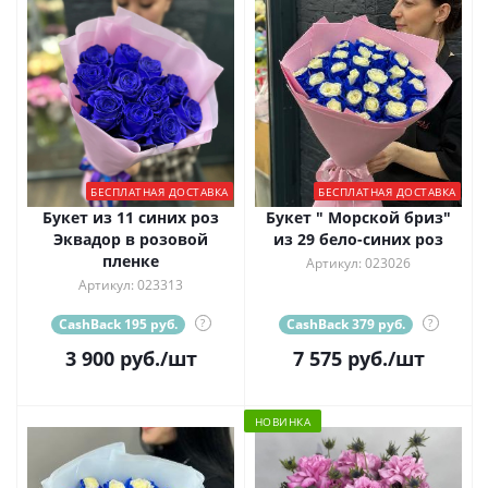
БЕСПЛАТНАЯ ДОСТАВКА
БЕСПЛАТНАЯ ДОСТАВКА
Букет из 11 синих роз
Букет " Морской бриз"
Эквадор в розовой
из 29 бело-синих роз
пленке
Артикул: 023026
Артикул: 023313
CashBack 195 руб.
?
CashBack 379 руб.
?
3 900
руб.
/шт
7 575
руб.
/шт
НОВИНКА