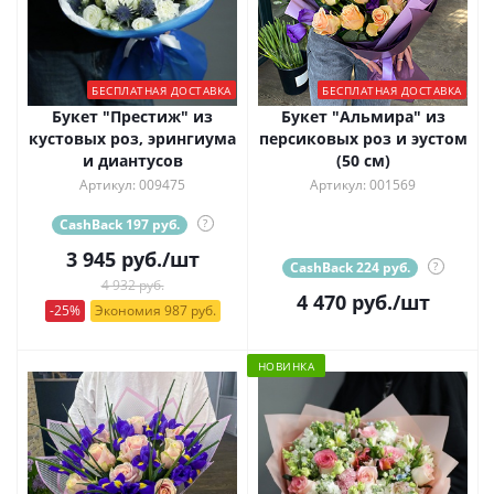
БЕСПЛАТНАЯ ДОСТАВКА
БЕСПЛАТНАЯ ДОСТАВКА
Букет "Престиж" из
Букет "Альмира" из
кустовых роз, эрингиума
персиковых роз и эустом
и диантусов
(50 см)
Артикул: 009475
Артикул: 001569
CashBack 197 руб.
?
3 945
руб.
/шт
CashBack 224 руб.
?
4 932 руб.
4 470
руб.
/шт
-25%
Экономия 987 руб.
НОВИНКА