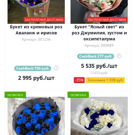
БЕСПЛАТНАЯ ДОСТАВКА
БЕСПЛАТНАЯ ДОСТАВКА
Букет из кремовых роз
Букет "Ясный свет" из
Аваланж и ирисов
роз Джумилия, эустом и
оксипеталума
Артикул: 001256
Артикул: 000889
CashBack 277 руб.
?
5 535
руб.
/шт
CashBack 150 руб.
?
7 473 руб.
2 995
руб.
/шт
-35%
Экономия 1 938 руб.
НОВИНКА
НОВИНКА