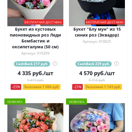
БЕСПЛАТНАЯ ДОСТАВКА
БЕСПЛАТНАЯ ДОСТАВКА
Букет из кустовых
Букет "Блу мун" из 15
пионовидных роз Леди
синих роз (Эквадор)
Бомбастик и
Артикул: 010025
оксипеталума (50 см)
Артикул: 010209
CashBack 217 руб.
?
CashBack 229 руб.
?
4 335
руб.
/шт
4 570
руб.
/шт
5 419 руб.
5 713 руб.
-25%
Экономия 1 084 руб.
-25%
Экономия 1 143 руб.
НОВИНКА
НОВИНКА