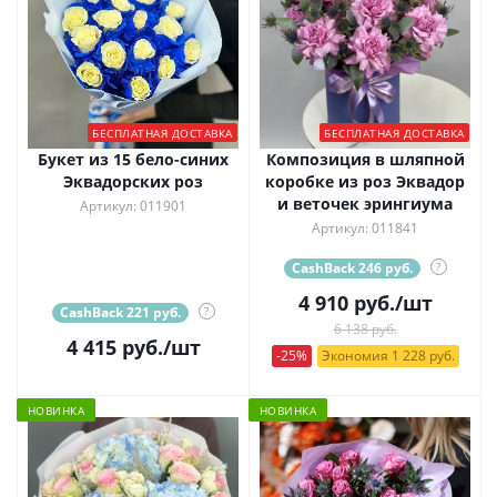
БЕСПЛАТНАЯ ДОСТАВКА
БЕСПЛАТНАЯ ДОСТАВКА
Букет из 15 бело-синих
Композиция в шляпной
Эквадорских роз
коробке из роз Эквадор
и веточек эрингиума
Артикул: 011901
Артикул: 011841
CashBack 246 руб.
?
4 910
руб.
/шт
CashBack 221 руб.
?
6 138 руб.
4 415
руб.
/шт
-25%
Экономия 1 228 руб.
НОВИНКА
НОВИНКА