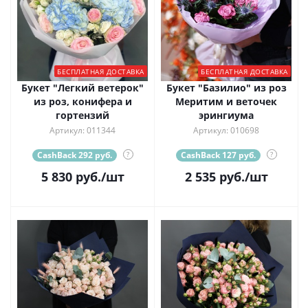
БЕСПЛАТНАЯ ДОСТАВКА
БЕСПЛАТНАЯ ДОСТАВКА
Букет "Легкий ветерок"
Букет "Базилио" из роз
из роз, конифера и
Меритим и веточек
гортензий
эрингиума
Артикул: 011344
Артикул: 010698
CashBack 292 руб.
?
CashBack 127 руб.
?
5 830
руб.
/шт
2 535
руб.
/шт