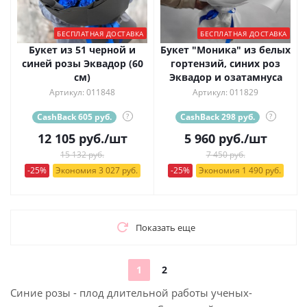
БЕСПЛАТНАЯ ДОСТАВКА
БЕСПЛАТНАЯ ДОСТАВКА
Букет из 51 черной и
Букет "Моника" из белых
синей розы Эквадор (60
гортензий, синих роз
см)
Эквадор и озатамнуса
Артикул: 011848
Артикул: 011829
CashBack 605 руб.
?
CashBack 298 руб.
?
12 105
руб.
/шт
5 960
руб.
/шт
15 132 руб.
7 450 руб.
-25%
Экономия 3 027 руб.
-25%
Экономия 1 490 руб.
Показать еще
1
2
Синие розы - плод длительной работы ученых-