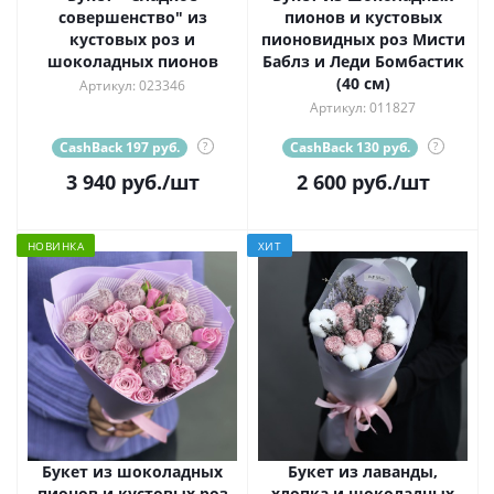
совершенство" из
пионов и кустовых
кустовых роз и
пионовидных роз Мисти
шоколадных пионов
Баблз и Леди Бомбастик
(40 см)
Артикул: 023346
Артикул: 011827
CashBack 197 руб.
?
CashBack 130 руб.
?
3 940
руб.
/шт
2 600
руб.
/шт
НОВИНКА
ХИТ
Букет из шоколадных
Букет из лаванды,
пионов и кустовых роз
хлопка и шоколадных