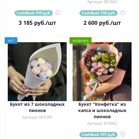
Артикул: 001442
CashBack 159 руб.
?
CashBack 130 руб.
?
3 185
руб.
/шт
2 600
руб.
/шт
ХИТ
НОВИНКА
Букет из 7 шоколадных
Букет "Конфетка" из
пионов
капса и шоколадных
пионов
Артикул: 001295
Артикул: 010982
CashBack 131 руб.
?