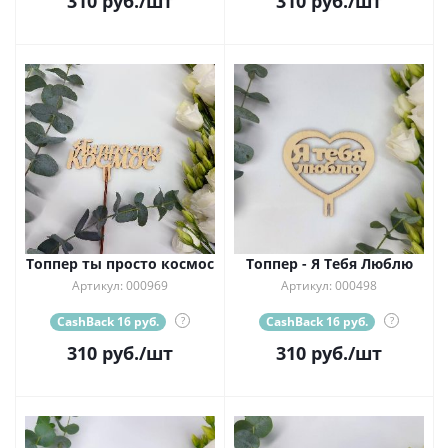
310
руб.
/шт
310
руб.
/шт
Топпер ты просто космос
Топпер - Я Тебя Люблю
Артикул: 000969
Артикул: 000498
CashBack 16 руб.
?
CashBack 16 руб.
?
310
руб.
/шт
310
руб.
/шт