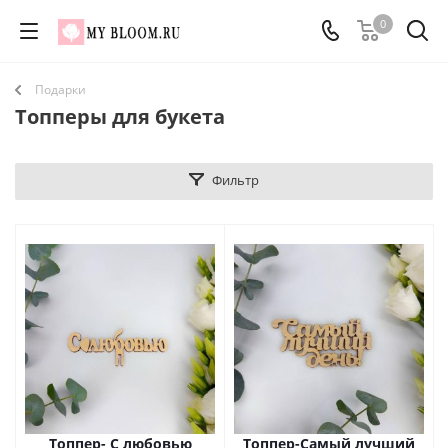
0
Подарки
Топперы для букета
Фильтр
Топпер- С любовью
Топпер-Самый лучший