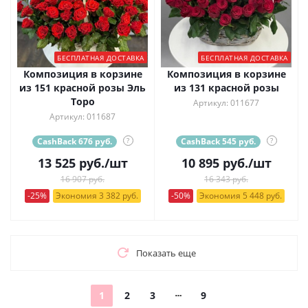
БЕСПЛАТНАЯ ДОСТАВКА
БЕСПЛАТНАЯ ДОСТАВКА
Композиция в корзине
Композиция в корзине
из 151 красной розы Эль
из 131 красной розы
Торо
Артикул: 011677
Артикул: 011687
CashBack 676 руб.
?
CashBack 545 руб.
?
13 525
руб.
/шт
10 895
руб.
/шт
16 907 руб.
16 343 руб.
-25%
Экономия 3 382 руб.
-50%
Экономия 5 448 руб.
Показать еще
1
2
3
9