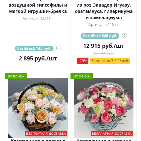
воздушной гипсофилы и
из роз Эквадор Игуазу,
мягкой игрушки-брелка
озатамнуса, гиперикума
и хамелациума
Артикул: 023111
Артикул: 011879
CashBack 646 руб.
?
12 915
руб.
/шт
CashBack 145 руб.
?
16 144 руб.
2 895
руб.
/шт
-25%
Экономия 3 229 руб.
НОВИНКА
НОВИНКА
БЕСПЛАТНАЯ ДОСТАВКА
БЕСПЛАТНАЯ ДОСТАВКА
Композиция в корзине
Композиция в корзине