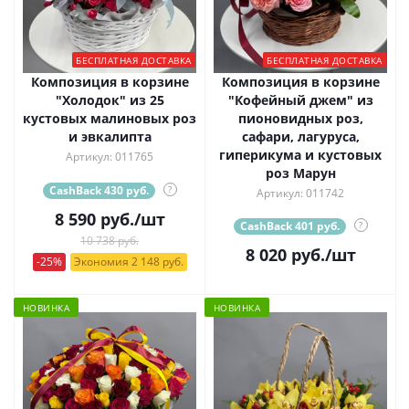
БЕСПЛАТНАЯ ДОСТАВКА
БЕСПЛАТНАЯ ДОСТАВКА
Композиция в корзине
Композиция в корзине
"Холодок" из 25
"Кофейный джем" из
кустовых малиновых роз
пионовидных роз,
и эвкалипта
сафари, лагуруса,
гиперикума и кустовых
Артикул: 011765
роз Марун
CashBack 430 руб.
?
Артикул: 011742
8 590
руб.
/шт
CashBack 401 руб.
?
10 738 руб.
8 020
руб.
/шт
-25%
Экономия 2 148 руб.
НОВИНКА
НОВИНКА