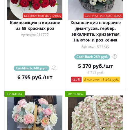
БЕСПЛАТНАЯ ДОСТАВКА
БЕСПЛАТНАЯ ДОСТАВКА
Композиция в корзине
Композиция в корзине
из 55 красных роз
диантусов, гербер,
эвкалипта, хризантем
Артикул: 011722
Ньютон и роз кения
Артикул: 011720
CashBack 269 руб.
?
5 370
руб.
/шт
CashBack 340 руб.
?
6 713 руб.
6 795
руб.
/шт
-25%
Экономия 1 343 руб.
НОВИНКА
НОВИНКА