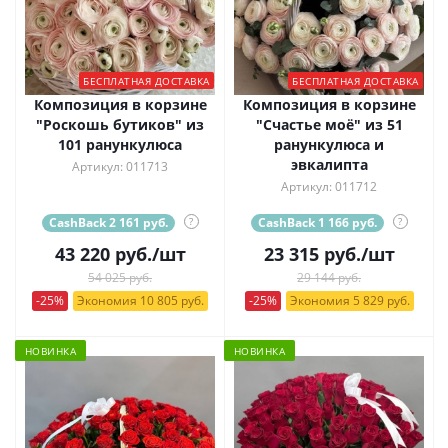
БЕСПЛАТНАЯ ДОСТАВКА
БЕСПЛАТНАЯ ДОСТАВКА
Композиция в корзине
Композиция в корзине
"Роскошь бутиков" из
"Счастье моё" из 51
101 ранункулюса
ранункулюса и
эвкалипта
Артикул: 011713
Артикул: 011712
CashBack 2 161 руб.
?
CashBack 1 166 руб.
?
43 220
руб.
/шт
23 315
руб.
/шт
54 025 руб.
29 144 руб.
-25%
Экономия 10 805 руб.
-25%
Экономия 5 829 руб.
НОВИНКА
НОВИНКА