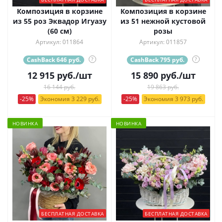
Композиция в корзине
Композиция в корзине
из 55 роз Эквадор Игуазу
из 51 нежной кустовой
(60 см)
розы
Артикул: 011864
Артикул: 011857
CashBack 646 руб.
?
CashBack 795 руб.
?
12 915
руб.
/шт
15 890
руб.
/шт
16 144 руб.
19 863 руб.
-25%
Экономия 3 229 руб.
-25%
Экономия 3 973 руб.
НОВИНКА
НОВИНКА
БЕСПЛАТНАЯ ДОСТАВКА
БЕСПЛАТНАЯ ДОСТАВКА