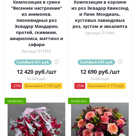
Композиция в сумке
Композиция в корзине
"Весеннее настроение"
из роз Эквадор Квиксенд
из анемонов,
и Пинк Мондиаль,
пионовидных роз
кустовых лавандовых
Эквадор Мандарин,
роз, эустом и эвкалипта
протей, скиммии,
Артикул: 011844
амариллиса, маттиол и
сафари
Артикул: 011853
CashBack 621 руб.
?
CashBack 635 руб.
?
12 420
руб.
/шт
12 690
руб.
/шт
15 525 руб.
15 863 руб.
-25%
Экономия 3 105 руб.
-25%
Экономия 3 173 руб.
НОВИНКА
НОВИНКА