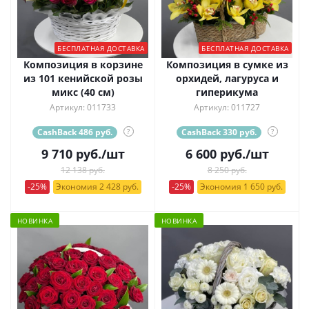
БЕСПЛАТНАЯ ДОСТАВКА
БЕСПЛАТНАЯ ДОСТАВКА
Композиция в корзине
Композиция в сумке из
из 101 кенийской розы
орхидей, лагуруса и
микс (40 см)
гиперикума
Артикул: 011733
Артикул: 011727
CashBack 486 руб.
?
CashBack 330 руб.
?
9 710
руб.
/шт
6 600
руб.
/шт
12 138 руб.
8 250 руб.
-25%
Экономия 2 428 руб.
-25%
Экономия 1 650 руб.
НОВИНКА
НОВИНКА