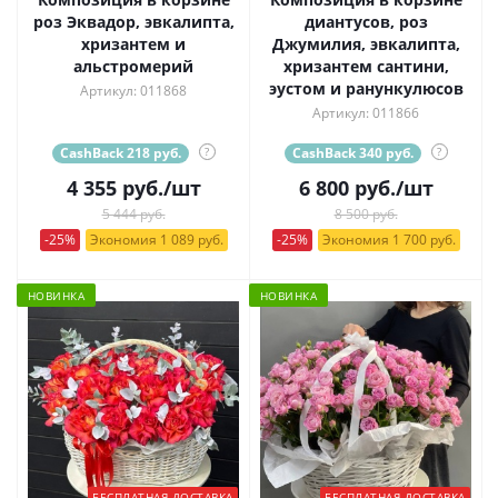
роз Эквадор, эвкалипта,
диантусов, роз
хризантем и
Джумилия, эвкалипта,
альстромерий
хризантем сантини,
эустом и ранункулюсов
Артикул: 011868
Артикул: 011866
CashBack 218 руб.
?
CashBack 340 руб.
?
4 355
руб.
/шт
6 800
руб.
/шт
5 444 руб.
8 500 руб.
-25%
Экономия 1 089 руб.
-25%
Экономия 1 700 руб.
НОВИНКА
НОВИНКА
БЕСПЛАТНАЯ ДОСТАВКА
БЕСПЛАТНАЯ ДОСТАВКА