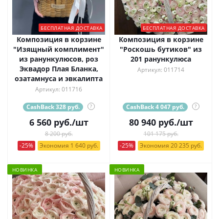
БЕСПЛАТНАЯ ДОСТАВКА
БЕСПЛАТНАЯ ДОСТАВКА
Композиция в корзине
Композиция в корзине
"Изящный комплимент"
"Роскошь бутиков" из
из ранункулюсов, роз
201 ранункулюса
Эквадор Плая Бланка,
Артикул: 011714
озатамнуса и эвкалипта
Артикул: 011716
CashBack 328 руб.
?
CashBack 4 047 руб.
?
6 560
руб.
/шт
80 940
руб.
/шт
8 200 руб.
101 175 руб.
-25%
Экономия 1 640 руб.
-25%
Экономия 20 235 руб.
НОВИНКА
НОВИНКА