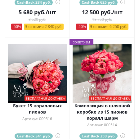
CashBack 284 руб.
?
CashBack 625 руб.
?
5 680
руб.
/шт
12 500
руб.
/шт
8 520 руб.
18 750 руб.
-50%
Экономия 2 840 руб.
-50%
Экономия 6 250 руб.
СОВЕТУЕМ
БЕСПЛАТНАЯ ДОСТАВКА
БЕСПЛАТНАЯ ДОСТАВКА
Букет 15 коралловых
Композиция в шляпной
пионов
коробке из 15 пионов
Коралл Шарм
Артикул: 000516
Артикул: 000514
CashBack 341 руб.
?
CashBack 350 руб.
?