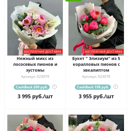
БЕСПЛАТНАЯ ДОСТАВКА
БЕСПЛАТНАЯ ДОСТАВКА
Нежный микс из
Букет " Элизиум" из 5
лососевых пионов и
коралловых пионов с
эустомы
эвкалиптом
Артикул: 023079
Артикул: 023078
CashBack 200 руб.
?
CashBack 198 руб.
?
3 995
руб.
/шт
3 955
руб.
/шт