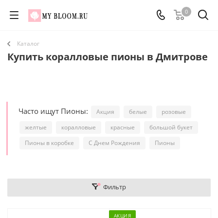
0
Каталог
Купить коралловые пионы в Дмитрове
Часто ищут Пионы:
Акция
белые
розовые
желтые
коралловые
красные
большой букет
Пионы в коробке
С Днем Рождения
Пионы
Фильтр
АКЦИЯ