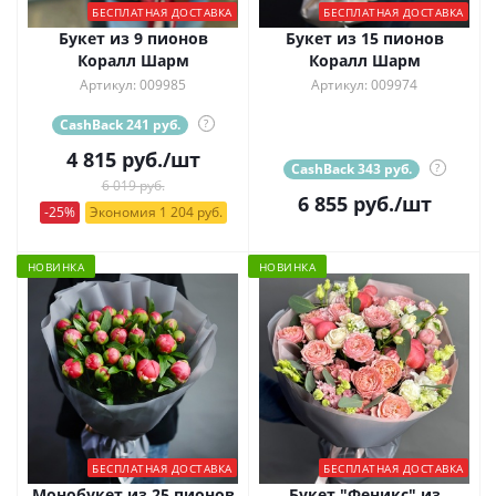
БЕСПЛАТНАЯ ДОСТАВКА
БЕСПЛАТНАЯ ДОСТАВКА
Букет из 9 пионов
Букет из 15 пионов
Коралл Шарм
Коралл Шарм
Артикул: 009985
Артикул: 009974
CashBack 241 руб.
?
4 815
руб.
/шт
CashBack 343 руб.
?
6 019 руб.
6 855
руб.
/шт
-25%
Экономия 1 204 руб.
НОВИНКА
НОВИНКА
БЕСПЛАТНАЯ ДОСТАВКА
БЕСПЛАТНАЯ ДОСТАВКА
Монобукет из 25 пионов
Букет "Феникс" из