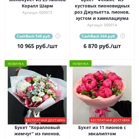
Коралл Шарм
кустовых пионовидных
роз Джульетта, пионов,
Артикул: 009973
эустом и хамелациума
Артикул: 009914
CashBack 548 руб.
?
CashBack 344 руб.
?
10 965
руб.
/шт
6 870
руб.
/шт
НОВИНКА
НОВИНКА
БЕСПЛАТНАЯ ДОСТАВКА
БЕСПЛАТНАЯ ДОСТАВКА
Букет "Коралловый
Букет из 11 пионов с
жемчуг" из пионов,
эвкалиптом