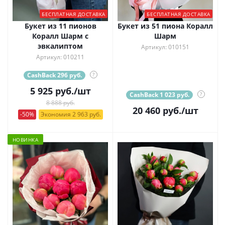
БЕСПЛАТНАЯ ДОСТАВКА
БЕСПЛАТНАЯ ДОСТАВКА
Букет из 11 пионов
Букет из 51 пиона Коралл
Коралл Шарм с
Шарм
эвкалиптом
Артикул: 010151
Артикул: 010211
CashBack 296 руб.
?
5 925
руб.
/шт
CashBack 1 023 руб.
?
8 888 руб.
20 460
руб.
/шт
-50%
Экономия 2 963 руб.
НОВИНКА