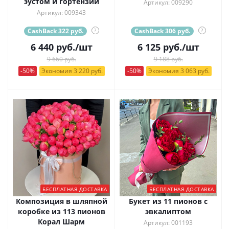
эустом и гортензии
Артикул: 009290
Артикул: 009343
CashBack 322 руб.
?
CashBack 306 руб.
?
6 440
руб.
/шт
6 125
руб.
/шт
9 660 руб.
9 188 руб.
-50%
Экономия 3 220 руб.
-50%
Экономия 3 063 руб.
БЕСПЛАТНАЯ ДОСТАВКА
БЕСПЛАТНАЯ ДОСТАВКА
Композиция в шляпной
Букет из 11 пионов с
коробке из 113 пионов
эвкалиптом
Корал Шарм
Артикул: 001193