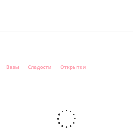
Вазы
Сладости
Открытки
Шар
Шар
Шар
Шар
гелиевый
гелиевый
гелиевый
Звезда - С
цифра 4
цифра 3
цифра 1
днем
(40х102
(40х102
(40х102
рождения
см)
см)
см)
(45 см)