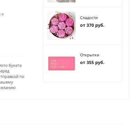
 в
Сладости
от 370 руб.
Открытки
от 355 руб.
ото букета
перед
отправкой по
вашему
желанию