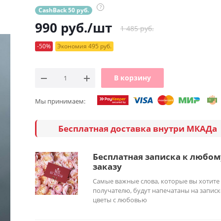
?
CashBack 50 руб.
990
руб.
/шт
1 485 руб.
-50%
Экономия 495 руб.
В корзину
Мы принимаем:
Бесплатная доставка внутри МКАДа
Бесплатная записка к любом
заказу
Самые важные слова, которые вы хотите
получателю, будут напечатаны на записк
цветы с любовью