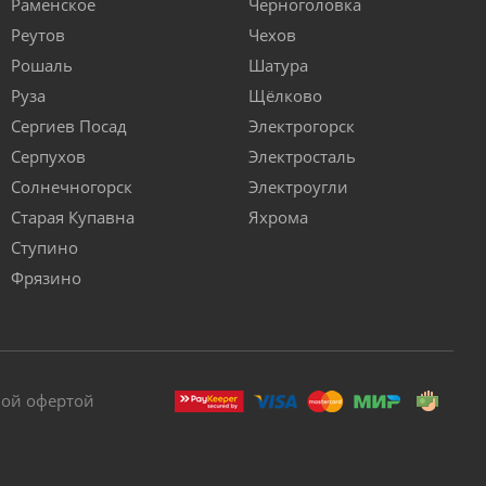
Раменское
Черноголовка
Реутов
Чехов
Рошаль
Шатура
Руза
Щёлково
Сергиев Посад
Электрогорск
Серпухов
Электросталь
Солнечногорск
Электроугли
Старая Купавна
Яхрома
Ступино
Фрязино
ной офертой