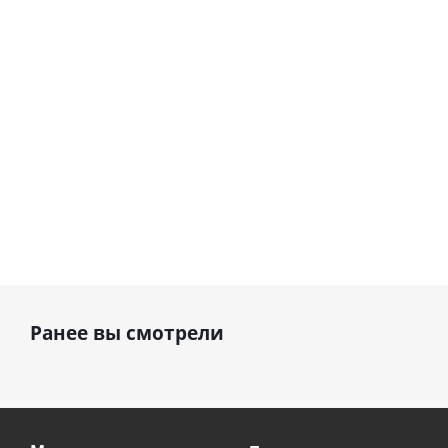
шар с гелием (45
см)
1 330
895
руб.
895
руб.
руб.
Ранее вы смотрели