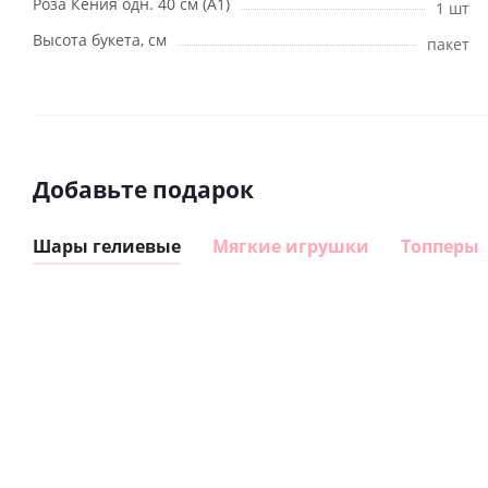
Роза Кения одн. 40 см (А1)
1 шт
Высота букета, см
пакет
Добавьте подарок
Шары гелиевые
Мягкие игрушки
Топперы
Шар
Шар
сердце I
гелиевый
love you
цифра 8
Сердце розовое
(45 см)
(40х102
фольгированный
см)