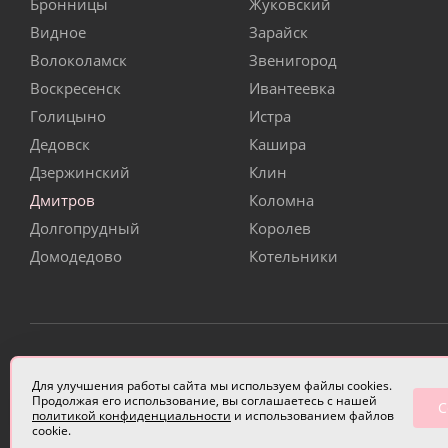
Бронницы
Жуковский
Видное
Зарайск
Волоколамск
Звенигород
Воскресенск
Ивантеевка
Голицыно
Истра
Дедовск
Кашира
Дзержинский
Клин
Дмитров
Коломна
Долгопрудный
Королев
Домодедово
Котельники
ИП Чулкова Анастасия Александровна ИНН 3314058227
Для улучшения работы сайта мы используем файлы cookies.
Продолжая его использование, вы соглашаетесь с нашей
С
политикой конфиденциальности
и использованием файлов
cookie.