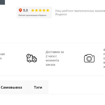
Наш рейтинг выполненных заказов
Яндексе
Ф
Доставим за
ная
2 часа с
 к
момента
заказа
Самовывоз
Тэги