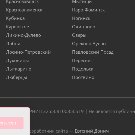
Краснозаводск
Мытищи
Краснознаменск
Наро-Фоминск
Кубинка
Ногинск
Куровское
Одинцово
Ликино-Дулёво
Озёры
Лобня
Орехово-Зуево
Лосино-Петровский
Павловский Посад
Луховицы
Пересвет
Лыткарино
Подольск
Люберцы
Протвино
20 | ОГРН/ОГРНИП 325508100350519 | Не является публич
огласен
Разработчик сайта —
Евгений Донич