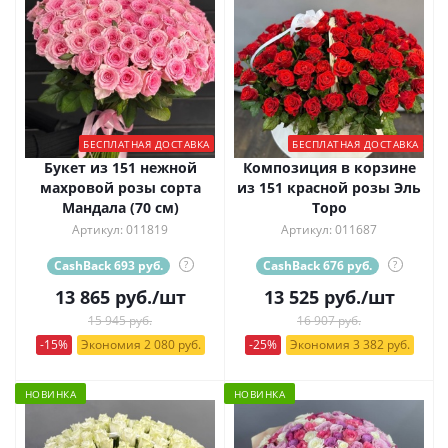
БЕСПЛАТНАЯ ДОСТАВКА
БЕСПЛАТНАЯ ДОСТАВКА
Букет из 151 нежной
Композиция в корзине
махровой розы сорта
из 151 красной розы Эль
Мандала (70 см)
Торо
Артикул: 011819
Артикул: 011687
CashBack 693 руб.
?
CashBack 676 руб.
?
13 865
руб.
/шт
13 525
руб.
/шт
15 945 руб.
16 907 руб.
-15%
Экономия 2 080 руб.
-25%
Экономия 3 382 руб.
НОВИНКА
НОВИНКА