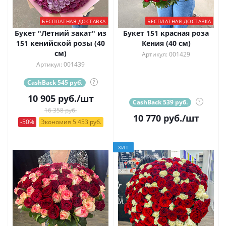
БЕСПЛАТНАЯ ДОСТАВКА
БЕСПЛАТНАЯ ДОСТАВКА
Букет "Летний закат" из
Букет 151 красная роза
151 кенийской розы (40
Кения (40 см)
см)
Артикул: 001429
Артикул: 001439
CashBack 545 руб.
?
10 905
руб.
/шт
CashBack 539 руб.
?
16 358 руб.
10 770
руб.
/шт
-50%
Экономия 5 453 руб.
ХИТ