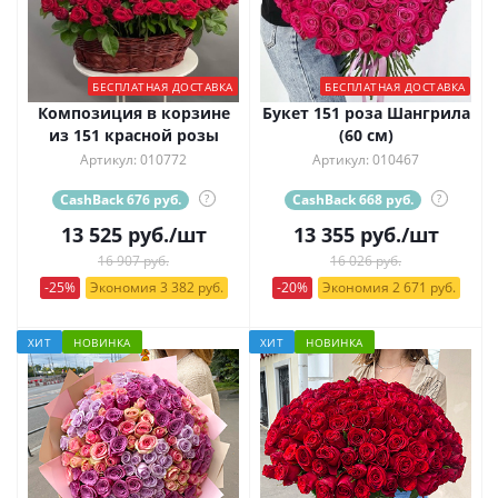
БЕСПЛАТНАЯ ДОСТАВКА
БЕСПЛАТНАЯ ДОСТАВКА
Композиция в корзине
Букет 151 роза Шангрила
из 151 красной розы
(60 см)
Артикул: 010772
Артикул: 010467
CashBack 676 руб.
?
CashBack 668 руб.
?
13 525
руб.
/шт
13 355
руб.
/шт
16 907 руб.
16 026 руб.
-25%
Экономия 3 382 руб.
-20%
Экономия 2 671 руб.
ХИТ
НОВИНКА
ХИТ
НОВИНКА