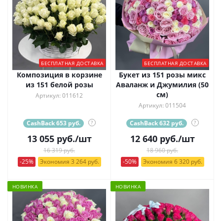
БЕСПЛАТНАЯ ДОСТАВКА
БЕСПЛАТНАЯ ДОСТАВКА
Композиция в корзине
Букет из 151 розы микс
из 151 белой розы
Аваланж и Джумилия (50
см)
Артикул: 011612
Артикул: 011504
CashBack 653 руб.
?
CashBack 632 руб.
?
13 055
руб.
/шт
12 640
руб.
/шт
16 319 руб.
18 960 руб.
-25%
Экономия 3 264 руб.
-50%
Экономия 6 320 руб.
НОВИНКА
НОВИНКА