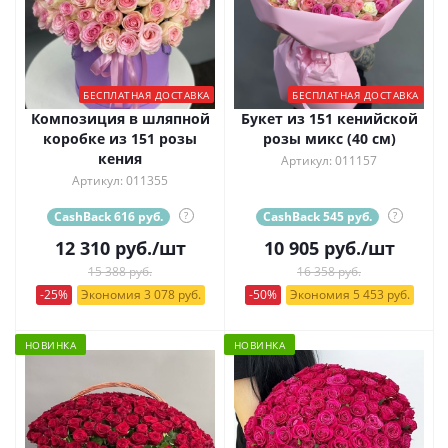
БЕСПЛАТНАЯ ДОСТАВКА
БЕСПЛАТНАЯ ДОСТАВКА
Композиция в шляпной
Букет из 151 кенийской
коробке из 151 розы
розы микс (40 см)
кения
Артикул: 011157
Артикул: 011355
CashBack 616 руб.
?
CashBack 545 руб.
?
12 310
руб.
/шт
10 905
руб.
/шт
15 388 руб.
16 358 руб.
-25%
Экономия 3 078 руб.
-50%
Экономия 5 453 руб.
НОВИНКА
НОВИНКА