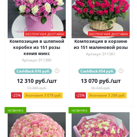
БЕСПЛАТНАЯ ДОСТАВКА
БЕСПЛАТНАЯ ДОСТАВКА
Композиция в шляпной
Композиция в корзине
коробке из 151 розы
из 151 малиновой розы
кения микс
Артикул: 011361
Артикул: 011380
CashBack 616 руб.
?
CashBack 654 руб.
?
12 310
руб.
/шт
13 070
руб.
/шт
15 388 руб.
16 338 руб.
-25%
Экономия 3 078 руб.
-25%
Экономия 3 268 руб.
НОВИНКА
НОВИНКА