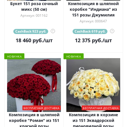
Букет 151 роза сочный
Композиция в шляпной
микс (50 см)
коробке "Индиана" из
151 розы Джумилия
Артикул: 001162
Артикул: 000647
CashBack 923 руб.
?
CashBack 619 руб.
?
18 460
руб.
/шт
12 375
руб.
/шт
НОВИНКА
НОВИНКА
БЕСПЛАТНАЯ ДОСТАВКА
БЕСПЛАТНАЯ ДОСТАВКА
Композиция в шляпной
Композиция в корзине
коробке "Роман" из 151
из 151 Эквадорской
красной розы
пионовидной розы