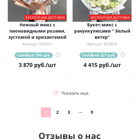
БЕСПЛАТНАЯ ДОСТАВКА
БЕСПЛАТНАЯ ДОСТАВКА
Нежный микс с
Букет-микс с
пионовидными розами,
ранункулюсами " Белый
эустомой и хризантемой
ветер"
Артикул: 023011
Артикул: 023010
CashBack 194 руб.
?
CashBack 221 руб.
?
3 870
руб.
/шт
4 415
руб.
/шт
Показать еще
1
2
3
9
Отзывы о нас