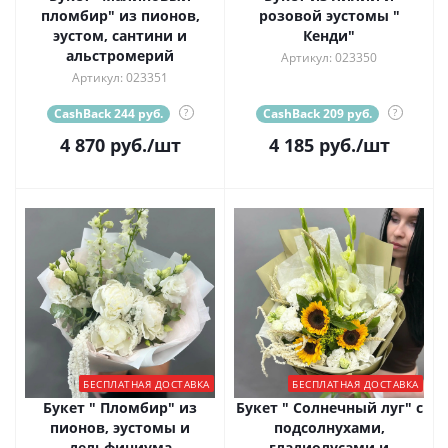
пломбир" из пионов,
розовой эустомы "
эустом, сантини и
Кенди"
альстромерий
Артикул: 023350
Артикул: 023351
CashBack 244 руб.
?
CashBack 209 руб.
?
4 870
руб.
/шт
4 185
руб.
/шт
БЕСПЛАТНАЯ ДОСТАВКА
БЕСПЛАТНАЯ ДОСТАВКА
Букет " Пломбир" из
Букет " Солнечный луг" с
пионов, эустомы и
подсолнухами,
дельфиниума
гладиолусами и