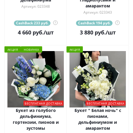
амарантом
Артикул: 023348
Артикул: 023343
CashBack 233 руб.
?
CashBack 194 руб.
?
4 660
руб.
/шт
3 880
руб.
/шт
АКЦИЯ
НОВИНКА
АКЦИЯ
БЕСПЛАТНАЯ ДОСТАВКА
БЕСПЛАТНАЯ ДОСТАВКА
Букет из голубого
Букет " Белая ночь" с
дельфиниума,
пионами,
гортензии, пионов и
дельфиниумом и
эустомы
амарантом