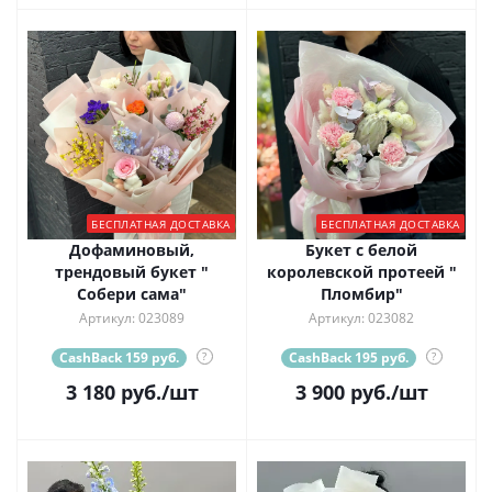
БЕСПЛАТНАЯ ДОСТАВКА
БЕСПЛАТНАЯ ДОСТАВКА
Дофаминовый,
Букет с белой
трендовый букет "
королевской протеей "
Собери сама"
Пломбир"
Артикул: 023089
Артикул: 023082
CashBack 159 руб.
?
CashBack 195 руб.
?
3 180
руб.
/шт
3 900
руб.
/шт