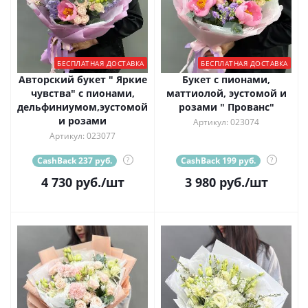
БЕСПЛАТНАЯ ДОСТАВКА
БЕСПЛАТНАЯ ДОСТАВКА
Авторский букет " Яркие
Букет с пионами,
чувства" с пионами,
маттиолой, эустомой и
дельфиниумом,эустомой
розами " Прованс"
и розами
Артикул: 023074
Артикул: 023077
CashBack 237 руб.
?
CashBack 199 руб.
?
4 730
руб.
/шт
3 980
руб.
/шт