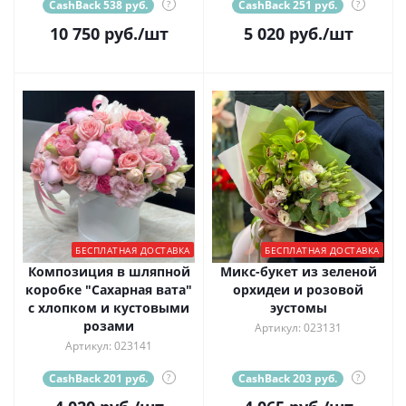
CashBack 538 руб.
?
CashBack 251 руб.
?
10 750
руб.
/шт
5 020
руб.
/шт
БЕСПЛАТНАЯ ДОСТАВКА
БЕСПЛАТНАЯ ДОСТАВКА
Композиция в шляпной
Микс-букет из зеленой
коробке "Сахарная вата"
орхидеи и розовой
с хлопком и кустовыми
эустомы
розами
Артикул: 023131
Артикул: 023141
CashBack 201 руб.
?
CashBack 203 руб.
?