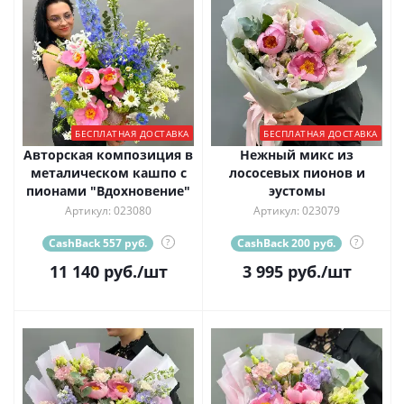
БЕСПЛАТНАЯ ДОСТАВКА
БЕСПЛАТНАЯ ДОСТАВКА
Авторская композиция в
Нежный микс из
металическом кашпо с
лососевых пионов и
пионами "Вдохновение"
эустомы
Артикул: 023080
Артикул: 023079
CashBack 557 руб.
?
CashBack 200 руб.
?
11 140
руб.
/шт
3 995
руб.
/шт