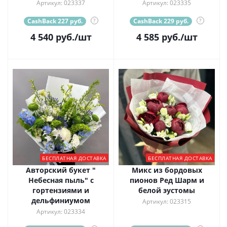
Артикул: 023337
Артикул: 023335
CashBack 227 руб.
?
CashBack 229 руб.
?
4 540
руб.
/шт
4 585
руб.
/шт
БЕСПЛАТНАЯ ДОСТАВКА
БЕСПЛАТНАЯ ДОСТАВКА
Авторский букет "
Микс из бордовых
Небесная пыль" с
пионов Ред Шарм и
гортензиями и
белой эустомы
дельфиниумом
Артикул: 023315
Артикул: 023334