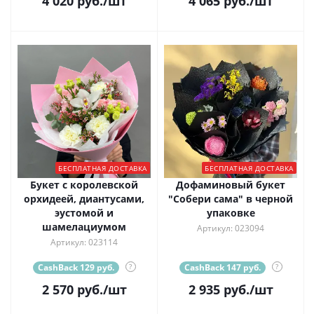
4 020
руб.
/шт
4 065
руб.
/шт
БЕСПЛАТНАЯ ДОСТАВКА
БЕСПЛАТНАЯ ДОСТАВКА
Букет с королевской
Дофаминовый букет
орхидеей, диантусами,
"Собери сама" в черной
эустомой и
упаковке
шамелациумом
Артикул: 023094
Артикул: 023114
CashBack 129 руб.
?
CashBack 147 руб.
?
2 570
руб.
/шт
2 935
руб.
/шт