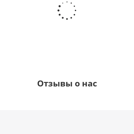
Шар
Шар
Шар
Шар
гелиевый
гелиевый
гелиевый
Звезда - С
цифра 4
цифра 3
цифра 1
днем
(40х102
(40х102
(40х102
рождения
см)
см)
см)
(45 см)
1 330
1 330
1 330
895
руб.
руб.
руб.
руб.
Отзывы о нас