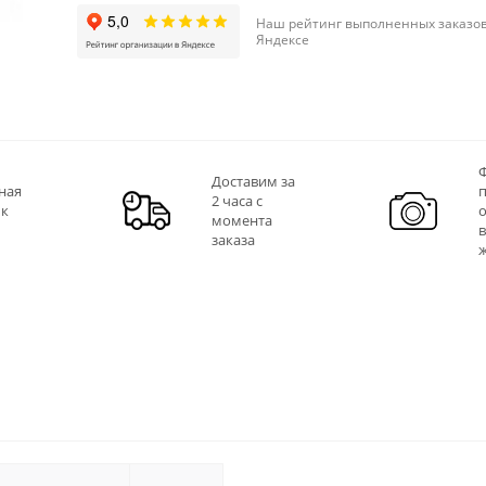
Наш рейтинг выполненных заказов
Яндексе
Ф
Доставим за
ная
2 часа с
 к
момента
заказа