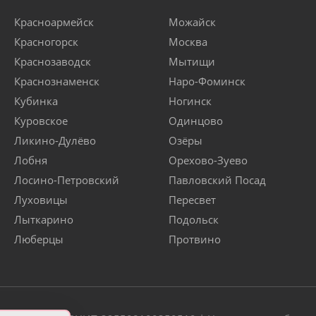
Красноармейск
Можайск
Красногорск
Москва
Краснозаводск
Мытищи
Краснознаменск
Наро-Фоминск
Кубинка
Ногинск
Куровское
Одинцово
Ликино-Дулёво
Озёры
Лобня
Орехово-Зуево
Лосино-Петровский
Павловский Посад
Луховицы
Пересвет
Лыткарино
Подольск
Люберцы
Протвино