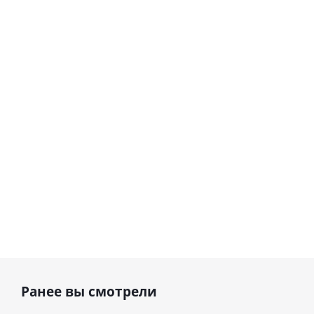
Шар
сердце I
гелиевый
love you
цифра 8
(45 см)
Сердце розовое
(40х102
фольгированный
см)
шар с гелием (45
см)
895
1 330
руб.
руб.
895
руб.
Ранее вы смотрели