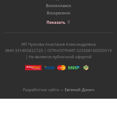
Волоколамск
Воскресенск
Показать
ИП Чулкова Анастасия Александровна
ИНН 331405822720 | ОГРН/ОГРНИП 325508100350519
| Не является публичной офертой
Разработчик сайта —
Евгений Донич