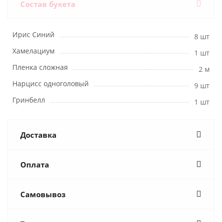
Состав букета
Ирис Синий
8 шт
Хамелациум
1 шт
Пленка сложная
2 м
Нарцисс одноголовый
9 шт
Гринбелл
1 шт
Доставка
Оплата
Самовывоз