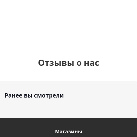
шар с гелием (45
см)
1 330
1 330
руб.
895
руб.
руб.
Отзывы о нас
Ранее вы смотрели
Магазины