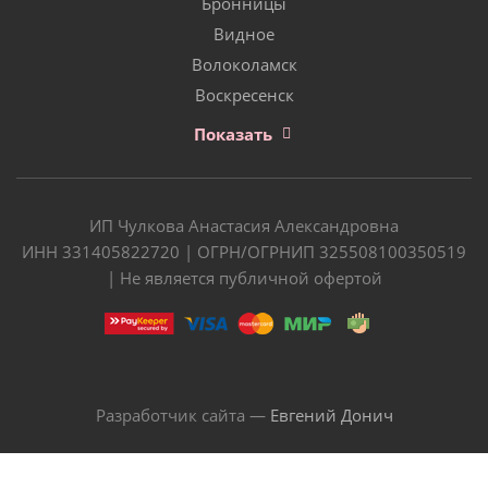
Бронницы
Видное
Волоколамск
Воскресенск
Показать
ИП Чулкова Анастасия Александровна
ИНН 331405822720 | ОГРН/ОГРНИП 325508100350519
| Не является публичной офертой
Разработчик сайта —
Евгений Донич