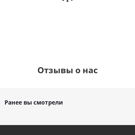
фольгированный
см)
см)
шар с гелием (45
см)
1 330
1 330
руб.
895
руб.
руб.
Отзывы о нас
Ранее вы смотрели